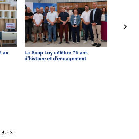
é au
La Scop Loy célèbre 75 ans
Agir pour f
d’histoire et d’engagement
facturatio
QUES !