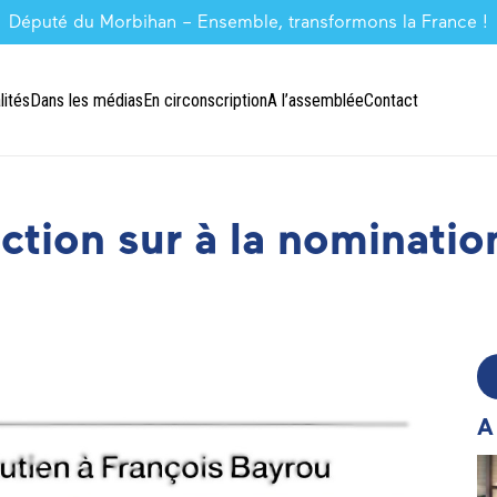
Député du Morbihan – Ensemble, transformons la France !
lités
Dans les médias
En circonscription
A l’assemblée
Contact
ction sur à la nominatio
A