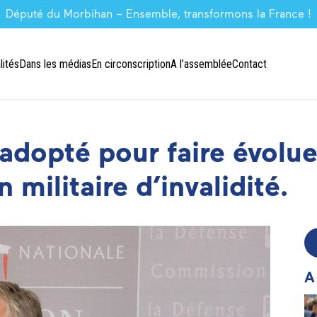
Député du Morbihan – Ensemble, transformons la France !
lités
Dans les médias
En circonscription
A l’assemblée
Contact
opté pour faire évolue
 militaire d’invalidité.
A