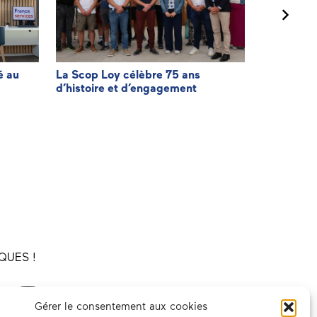
é au
La Scop Loy célèbre 75 ans
Agir pour f
d’histoire et d’engagement
facturatio
QUES !
Gérer le consentement aux cookies