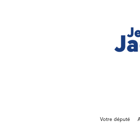
Votre député
A