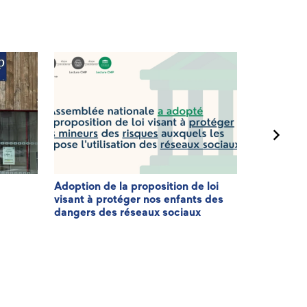
Adoption de la proposition de loi
3ème éditi
visant à protéger nos enfants des
Patriote
dangers des réseaux sociaux