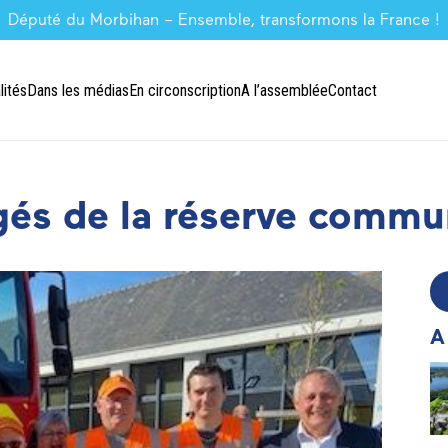
Député du Morbihan – Ensemble, transformons la France !
lités
Dans les médias
En circonscription
A l’assemblée
Contact
gés de la réserve commu
A