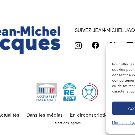
SUIVEZ JEAN-MICHEL JAC
Pour offrir l
cookies pour 
consentir à c
comportement 
ou de retirer
caractéristiq
Acc
ctualités
Dans les médias
En circonscription
A l’ass
Mentions léga
Mentions légales