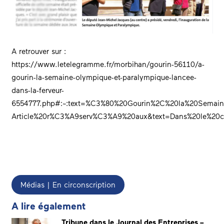
A retrouver sur :
https://www.letelegramme.fr/morbihan/gourin-56110/a-
gourin-la-semaine-olympique-et-paralympique-lancee-
dans-la-ferveur-
6554777.php#:~:text=%C3%80%20Gourin%2C%20la%20Semain
Article%20r%C3%A9serv%C3%A9%20aux&text=Dans%20le%20c
Médias | En circonscription
A lire également
Tribune dans le Journal des Entreprises –