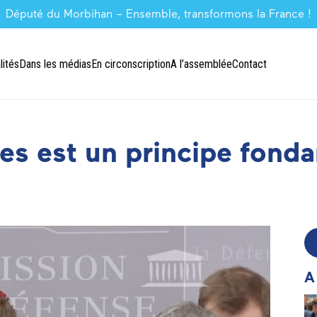
Député du Morbihan – Ensemble, transformons la France !
lités
Dans les médias
En circonscription
A l’assemblée
Contact
mes est un principe fond
A