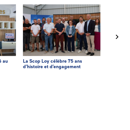
é au
La Scop Loy célèbre 75 ans
Agir pour f
d’histoire et d’engagement
facturatio