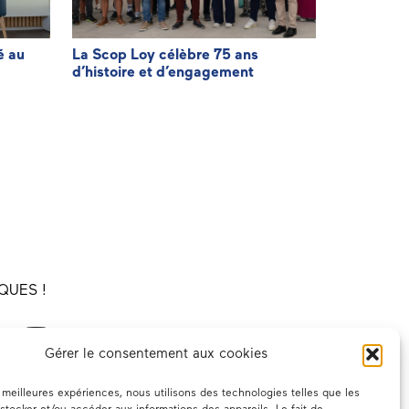
é au
La Scop Loy célèbre 75 ans
Agir pour f
d’histoire et d’engagement
facturatio
QUES !
Gérer le consentement aux cookies
es meilleures expériences, nous utilisons des technologies telles que les