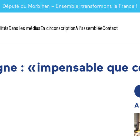
Député du Morbihan – Ensemble, transformons la France !
lités
Dans les médias
En circonscription
A l’assemblée
Contact
ne : « impensable que c
A