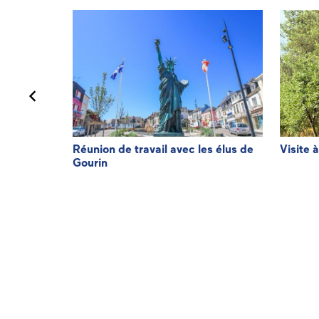
de
Réunion de travail avec les élus de
Visite 
Gourin