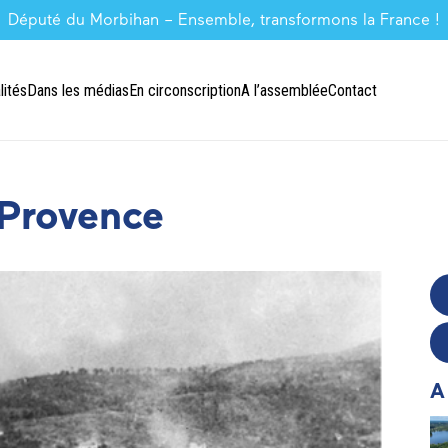
Député du Morbihan – Ensemble, transformons la France !
lités
Dans les médias
En circonscription
A l’assemblée
Contact
Provence
A