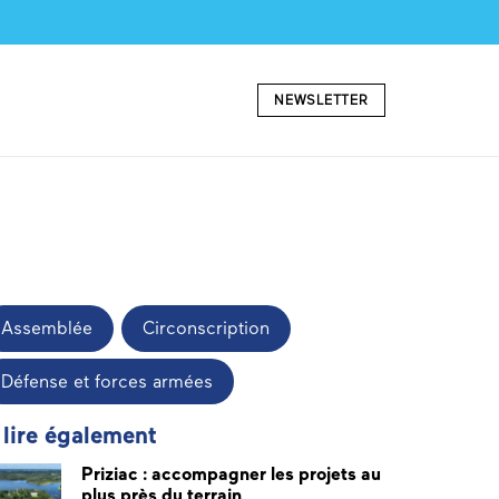
NEWSLETTER
Assemblée
Circonscription
Défense et forces armées
 lire également
Priziac : accompagner les projets au
plus près du terrain