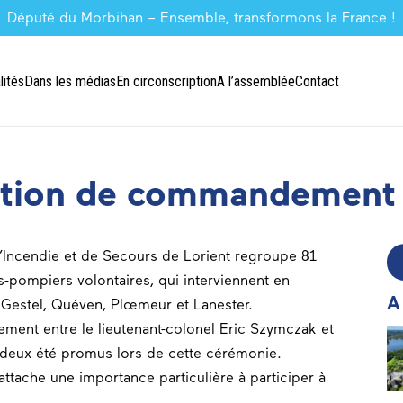
Député du Morbihan – Ensemble, transformons la France !
lités
Dans les médias
En circonscription
A l’assemblée
Contact
ation de commandement
’Incendie et de Secours de Lorient regroupe 81
-pompiers volontaires, qui interviennent en
A
Gestel, Quéven, Plœmeur et Lanester.
ment entre le lieutenant-colonel Eric Szymczak et
deux été promus lors de cette cérémonie.
attache une importance particulière à participer à