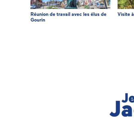
de
Réunion de travail avec les élus de
Visite 
Gourin