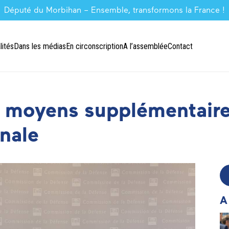
Député du Morbihan – Ensemble, transformons la France !
lités
Dans les médias
En circonscription
A l’assemblée
Contact
 moyens supplémentaire
nale
A