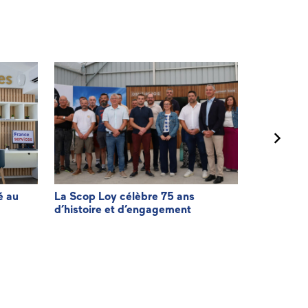
é au
La Scop Loy célèbre 75 ans
Agir pour f
d’histoire et d’engagement
facturatio