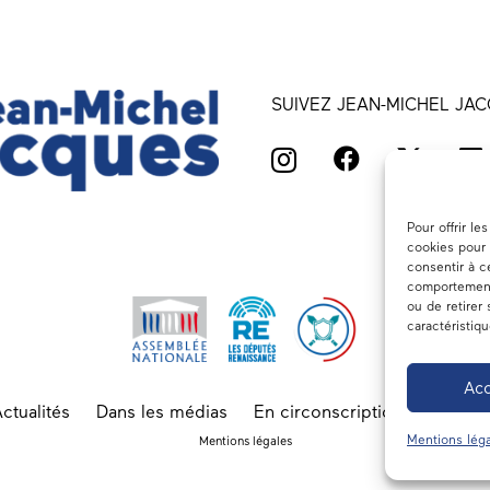
SUIVEZ JEAN-MICHEL JAC
Pour offrir l
cookies pour 
consentir à c
comportement 
ou de retirer
caractéristiq
Acc
ctualités
Dans les médias
En circonscription
A l’ass
Mentions léga
Mentions légales