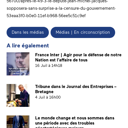
56700/apres-le-49-3-le-depute-jean-michel-jacques-
sopposera-sans-surprise-a-la-censure-du-gouvernement-
53eaa3f0-b0e0-11ef-b968-56ee5c51c9ef
Dans les médias
Médias | En circonscription
A lire également
France Inter | Agir pour la défense de notre
Nation est l’affaire de tous
16 Juil à 14h18
Tribune dans le Journal des Entreprises –
Bretagne
4 Juil à 16h00
Le monde change et nous sommes dans
une période avec des troubles