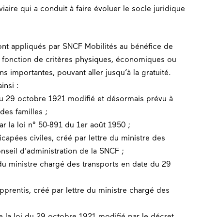
iaire qui a conduit à faire évoluer le socle juridique
t sont appliqués par SNCF Mobilités au bénéfice de
n fonction de critères physiques, économiques ou
s importantes, pouvant aller jusqu’à la gratuité.
insi :
i du 29 octobre 1921 modifié et désormais prévu à
 des familles ;
ar la loi n° 50-891 du 1er août 1950 ;
apées civiles, créé par lettre du ministre des
nseil d’administration de la SNCF ;
 du ministre chargé des transports en date du 29
pprentis, créé par lettre du ministre chargé des
de la loi du 29 octobre 1921 modifié par le décret