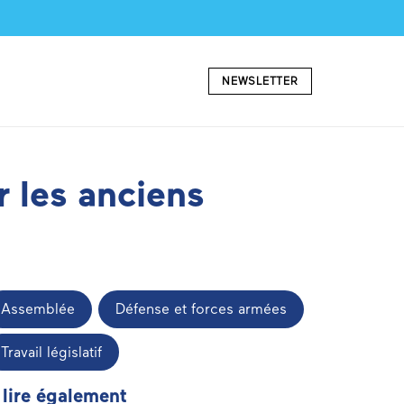
NEWSLETTER
r les anciens
Assemblée
Défense et forces armées
Travail législatif
 lire également