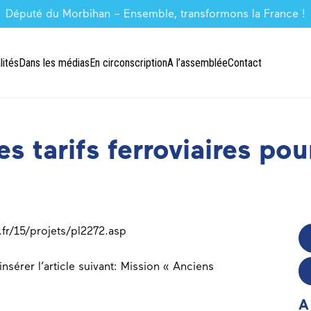
Député du Morbihan – Ensemble, transformons la France !
lités
Dans les médias
En circonscription
A l’assemblée
Contact
 tarifs ferroviaires pou
fr/15/projets/pl2272.asp
, insérer l’article suivant: Mission « Anciens
A