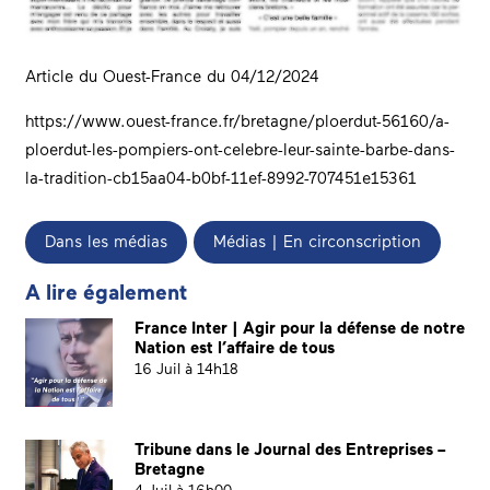
Article du Ouest-France du 04/12/2024
https://www.ouest-france.fr/bretagne/ploerdut-56160/a-
ploerdut-les-pompiers-ont-celebre-leur-sainte-barbe-dans-
la-tradition-cb15aa04-b0bf-11ef-8992-707451e15361
Dans les médias
Médias | En circonscription
A lire également
France Inter | Agir pour la défense de notre
Nation est l’affaire de tous
16 Juil à 14h18
Tribune dans le Journal des Entreprises –
Bretagne