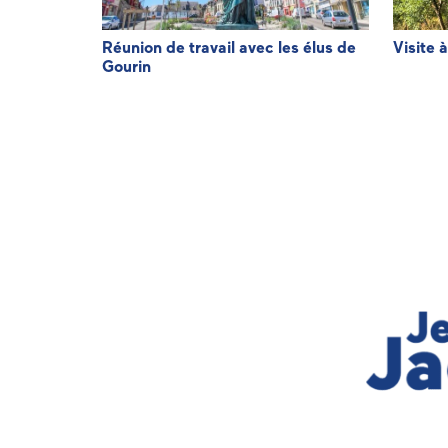
de
Réunion de travail avec les élus de
Visite 
Gourin