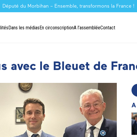
Député du Morbihan – Ensemble, transformons la France !
lités
Dans les médias
En circonscription
A l’assemblée
Contact
s avec le Bleuet de Fran
A