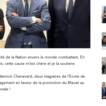
ité
de la
Nation
envers le monde
combattant
. En
nt, cette cause m’est chère et je la soutiens
Yannick Chenevard
, deux stagiaires de l’Ecole de
agement
en faveur de la promotion du
Bleuet
au
onal
e !