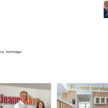
nce
,
hommage