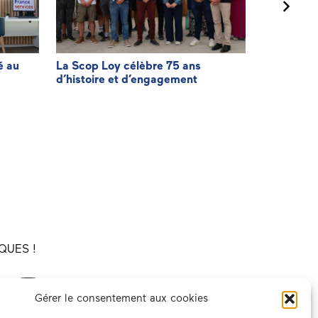
é au
La Scop Loy célèbre 75 ans
Agir pour f
d’histoire et d’engagement
facturatio
QUES !
Gérer le consentement aux cookies