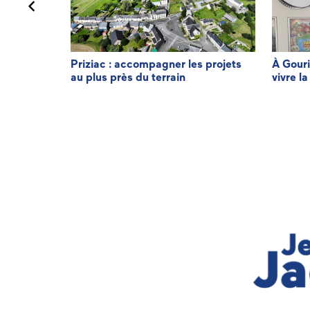
minique LE
Priziac : accompagner les projets
À Gouri
au plus près du terrain
vivre la