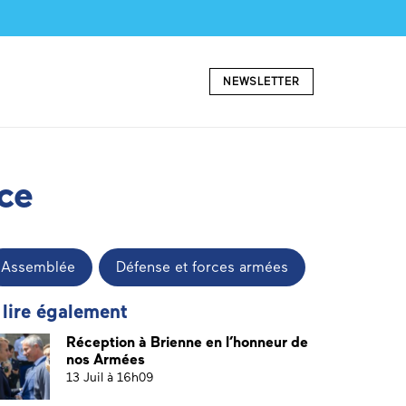
NEWSLETTER
ce
Assemblée
Défense et forces armées
 lire également
Réception à Brienne en l’honneur de
nos Armées
13 Juil à 16h09